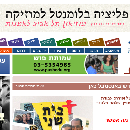
תל-אביב
מרכז
חיפה
צפון
ירושלים
דרום
אינדק
חדש באנסמבל כאן
מאת: מערכת הבמה
ל ופירה: עבודת
יין ושלמה פלסנר
 מה אפשר