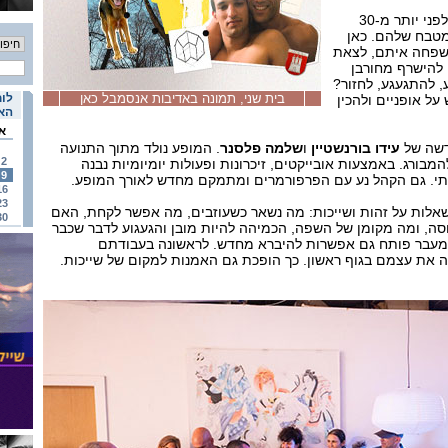
הזוג בתמונה, ככה הם נראו לפני יותר מ-30
למטבח שלהם. כאן
שפחה איתם, לצאת
להישרף מחורבן
, להתגעגע, לחזור?
בית שני, תמונה באדיבות אנסמבל כאן
לוח
על אופניים ולהכין
האי
א
דשה של
עידו בורנשטיין
ו
שלמה פלסנר
. המופע נולד מתוך התנועה
2
בורג. באמצעות אובייקטים, זיכרונות ופעולות יומיומיות נבנה
9
י. גם הקהל נע עם הפרפורמרים ומתמקם מחדש לאורך המופע.
16
23
אלות על זהות ושייכות: מה נשאר כשעוזבים, מה אפשר לקחת, האם
30
סה, ומה מקומן של השפה, הכמיהה להיות מובן והגעגוע לדבר שכבר
 המעבר פותח גם אפשרות להיברא מחדש. לראשונה בעבודתם
את עצמם בגוף ראשון. כך הופכת גם האמנות למקום של שייכות.