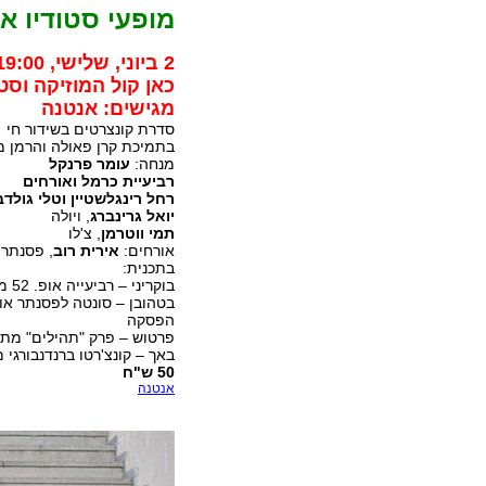
מופעי סטודיו אנ
2 ביוני, שלישי, 19:00
כאן קול המוזיקה וסטו
מגישים: אנטנה
סדרת קונצרטים בשידור חי
בתמיכת קרן פאולה והרמן מ
מנחה:
עומר פרנקל
רביעיית כרמל ואורחים
רחל רינגלשטיין וטלי גולדב
יואל גרינברג
, ויולה
תמי ווטרמן
, צ'לו
אורחים:
אירית רוב
, פסנתר 
בתכנית:
בוקריני – רביעייה אופ. 52 מס' 4 (20 דק')
בטהובן – סונטה לפסנתר אופ' 31 מס' 2 "הסערה" (25 
הפסקה
פרטוש – פרק "תהילים" מתוך רביעי
באך – קונצ'רטו ברנדנבורגי מס' 6. 1051 ברי"ב – (7
50 ש"ח
אנטנה