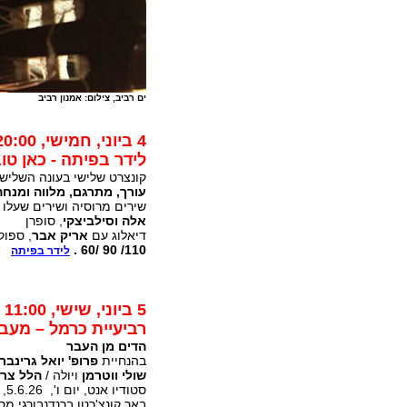
ים רביב, צילום: אמנון רביב
4 ביוני, חמישי, 20:00
לידר בפיתה - כאן טוב?  khorosho
קונצרט שלישי בעונה השליש
עורך, מתרגם, מלווה ומנחה
שירים מרוסיה ושירים שעלו מ
אלה וסילביצקי
, סופרן
דיאלוג עם
אריק אבר
, ספוקן
110/ 90 /60 .
לידר בפיתה
5 ביוני, שישי, 11:00
רביעיית כרמל – מע
הדים מן העבר
בהנחיית
פרופ' יואל גרינבר
שולי ווטרמן
ויולה /
הלל צרי
סטודיו אנט, יום ו', 5.6.26, 11:00
באך קונצ'רטו ברנדנבורגי מס' 