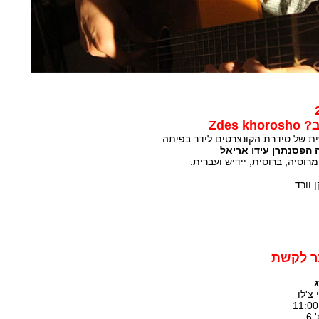
Zdes
ית של סידרת הקונצרטים לידר בפיתה
 הפסנתרן עידו אריאל
רוסיה, ברוסית, יידיש ועברית.
 וורד
בר לקשת
ג
צ'לו
6