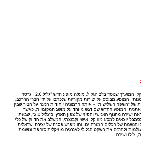
אנסמבל גליל, ההרכב המוזיקלי המוערך שנוסד בלב הגליל, מעלה מופע חדש "גליל 2.0", גרסה
מנותי. המופע מבוסס על יצירות מקוריות שנכתבו על ידי חברי ההרכב,
 של "השפה השלישית" – אותה הרמוניה ייחודית הנעה על הציר שבין
אתנית. המופע החדש שם דגש מיוחד על מושג המקומיות, כאשר
המנגינות וגרוב שואבים השראה ישירה מהנוף האנושי והפיזי של צפון הארץ. ב"גליל 2.0", שבעת
נסמבל יוצאים למסע מוזיקלי אישי וקבוצתי, המשלב את הדיוק של כלי
והנשמה של הכלים המזרחיים. זהו מפגש פסגה של יצירה ישראלית
למות ולתרגם את השקט הגלילי לאנרגיה מוזיקלית סוחפת ונושמת.
, צ׳לו ושירה