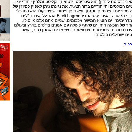
וניברסיטת לונדון) הוא גיטריסט וירטואוז, ווקליסט ומלחין ייחודי ינגן
ים הבולטים והייחודיים בדור הצעיר, את נגינתו ניתן לאפיין כפיוז'ן של
 מקוריות ויצירתיות, וסגנון יוצא דופן וייחודי שיצר. קולו הוא כמו כלי
מוזיקלי נוסף המצטרף לאלתורי הגיטרה. הגיטריסט הנודע Bireli Lagrne אמר על נגינתו: "לים
מדהימים". ים הוציא חמישה אלבומים, שניים מהם אלבומי סולו,
אחד של הופעה חיה. ים שיתף פעולה עם אמנים בולטים בארץ ובעולם
רח בסדרת 'גיטריסטים וירטואוזים'- שיזמו ים ואמנון רביב, ואשר
טים ישראלים בולטים.
רביב