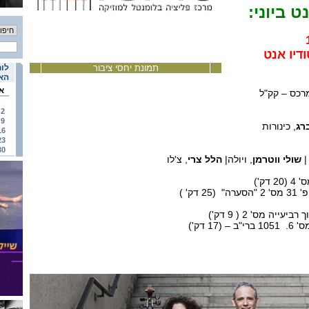
ט ביוני:
דיו אנט
תמונת יחסי ציבור
לוח
האי
א
רכס – קק"ל
2
9
רג
, כינורות
16
23
30
|
שולי ווטרמן
, ויולה|
הלל צרי
, צ'לו
דק' )
יה מס' 2 ( 9 דק')
1 דק')