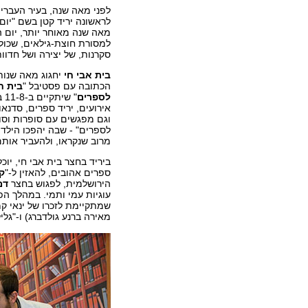
לפני מאה שנה, בעיר העברית
לראשונה יריד קטן בשם "יום
מאה שנה מאוחר יותר, יום 
למסורת חוצת-גילאים, שכול
סקרנות, של יצירה ושל חדוו
בית אבי חי
יחגוג מאה שנות
הכתובה עם פסטיבל "
בית ח
לספרים
" ש
אירועים, יריד ספרים, סדנאו
וגם מפגשים עם סופרות וסופ
לספרים" - שבה יהפכו הילדו
מרוב שנקראו, ולהעביר אות
ביריד בחצר בית אבי חי, יוכל
ספרים אהובים, להאזין ל-"
ק
הירושלמית, לפגוש בחצר
דמ
עוגיות עמי ותמי. במהלך הפ
שמתקיימת לזכרו של ינאי ק
מאירה ברנע גולדברג) ו-"גליל