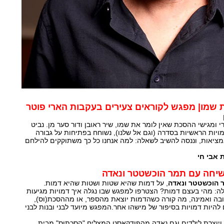
ת שמו| מפגש לקוראים צעירים בעקבות הארי פוטר
 ומגישי ההסכת שאין לומר את שמו, שיר ראובן ודור סער מן. נביט
ויות הראשיות בסדרה (וגם אל שלנו), נשוחח בפתיחות על גבורה
מציאות, וננסה להשיב לשאלה: למה אנחנו כל כך משתוקקים להילחם
שיחה עם תמר הוכשטטר ונאדה
 הוכשטטר ונאדה
, על דמות שהיא שטות ושטות שהיא דמות.
: מהי בעצם דמות? הצטרפו למפגש שבו נגלה איך דמויות מגיעות
בה ואמינה, מה קורה כשהדמות יוצאת מהספר, או מההסכת(וס),
ם להיות דמויות בסיפור של מישהו אחר.המפגש מיועד לבני ובנות לבני
ויוצרת לילדים וגם נאדה מהפודקאסט המצליח "הסכתוס" מבית