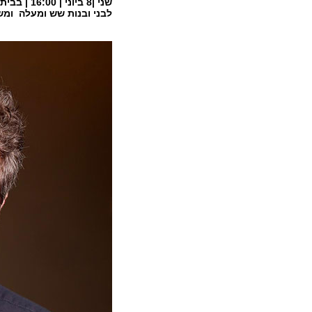
שני |8 ביוני | 16:00 | בבית אבי חי
לבני ובנות שש ומעלה ומש