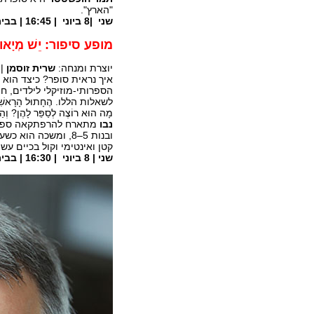
"הארץ".
שני |8 ביוני | 16:45 | בבית אבי חי
מופע סיפור: יֵשׁ מְי
יוצרת ומנחה:
שרית זוסמן
| 
איך נראית סופר? כיצד הוא 
הספרותי-מוזיקלי לילדים, ח
לשאלות הללו. הֶחָתוּל הָרָאשִׁי מַזְמ
מָה הוּא רוֹצֶה לְסַפֵּר לָהֶן? וְהַ
נבו
מתארח להרפתקאה ספרותית
ובנות 5–8, ומשכה 
קטן ואינטימי וקול בכיים עש
שני | 8 ביוני | 16:30 | בבית אבי חי