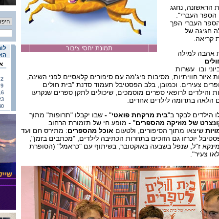
 הראשונה, נחגג
 הספר העברי".
הספר העברי הפך
ה חגיגה של
ת קריאה.
תמונת יחסי ציבור
לוח
 אהבה למילה
האי
ולים
א
יתקיים ב-11-8 ביוני ובו עשרות
ת איור חוויתיות, מסיבות פיג'מה עם סיפורים קלאסיים לפני השינה,
2
רים צעירים. וכמובן, בלב הפסטיבל תעמוד סדנת "בית חולים
9
ת והילדים לרופאי ספרים מוסמכים, שיכולים לתקן ספרים שנקרעו
16
ם הלאה בתרומה לילדים אחרים.
23
30
ו הילדים לבקר ב"
בית מרקחת פואטי
"
-
שבו יקבלו "תרופות" מתוך
ונצרט של מוזיקה מהספרים
" - מופע חי של תזמורת הרחוב
ויות
שיצאו מתוך הסיפורים, ולטעום
אוכל מהספרים
: מתירס חם ועד
סטיבל יוכרזו גם הזוכים בתחרות הכתיבה לילדים, "מכתבים בזמן",
מינקא ז"ל, שנפל בשבעה באוקטובר, בשיתוף עם "כראמל" (הסופרת
או צעיר".