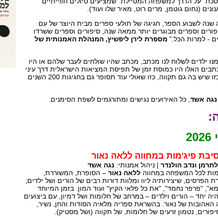
סכת "על הדרך למשפחה המטיילת" שמציעים טיולים חווייתיים
נים (נחום גוטמן, מרים רוט, מאיר שלו ועוד).
 שנה לשבוע הספר, חגיגה של תולעי ספרים מבית היוצר של עם
פורים וספרים מבוגרים יותר ממאה שנה, סיפורים וספרים ששרדו
ים - למרות הכל."
מספרת לירן ליפשיץ, המנהלת האמנותית של
ו ילדים לשלוח לנו מכתב, מכתב שהיו שולחים לעבר שלהם או היו
ים האלו היו כמוסת זמן של תפיסת המציאות הישראלית דרך עיני
הילדים, היא מורכבת, אבל כזו שיש בה גם תקווה, כזו שאולי עוד תסופר גם בחגיגות 200 השנים
נגה אשד
, כל האירועים נגישים ומתורגמים לשפת הסימנים.
:
יבת פיג'מות במחווה ללאה נאור
לתרמן ונדב הולנדר
| ניהול אמנותי:
נגה אשד
׳מות לכל המשפחה במחווה
ללאה נאור
– הסופרת, המשוררת,
הפרסים, שיצירותיה ליוו ומלוות דורות רבים של הורים ושל ילדים;
א", "פרפר נחמד", "את כל פלאי הקיץ" ועוד המון. בזמן המיוחד
יה יחד – הורים וילדים – במרחב של חלומות ושל דמיון, עם ביצועים
 האהובות של נאור. בהשראת ספריה מלאיה הסודות והחן, נשיר,
פורים, נטמון זרעים של חלומות, של תקווה (ושל מסטיק).