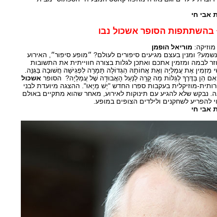
ָאוּ בהשתתפות הסופר אשכול נבו
מוזיקה:
מוריאל הופמן
נשמע? ומנין בעצם מגיעים סיפורים לעולם? ״מופע סיפור״, האירוע
וזר לבמה ומזמין אתכם ואתכן לגלות בצורה חווייתית את התשובות
ִין אֶת עֲמַלְיָה וְאֶת אֲחוֹתָהּ הַגְּדוֹלָה תָּמָרָה לִפְגִישָׁה חֲשׁוּבָה בַּגִּנָּה.
אִם הֵן בַּדֶּרֶךְ לְגַלּוֹת מָה קָרָה לַנַּעַל הָאֲבוּדָה שֶׁל עֲמַלְיָה? הסופר
אשכול
-מוזיקלית בעקבות ספרו החדש "יֵשׁ מְיָאוּ". ההצגה מיועדת לבני
הוא כשעה. נבקש שלא להגיע עם תינוקות לאירוע, מאחר שהוא מתקיים באולם
וי להפריע לשחקנים ולילדים הצופים במופע.