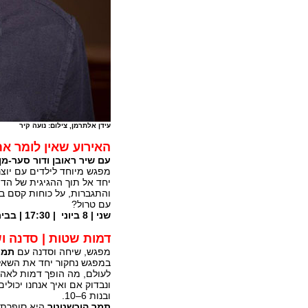
עידן אלתרמן, צילום: נועה קיר
האירוע שאין לומר א
עם שיר ראובן ודור סער-מן
מפגש מיוחד לילדים עם יוצרי
יחד אל תוך ההגיגית של הדמ
והתגברות, על כוחות קסם ב
עם טרול?
שני | 8 ביוני | 17:30 | בבית אבי חי
דמות שטות | סדנה ו
מפגש, שיחה וסדנה עם
תמר
במפגש נחקור יחד את השאלה
לעולם, מה הופך דמות לאהו
ונבדוק אם ואיך אנחנו יכולי
ובנות 6–10.
תמר הוכשטטר
היא סופרת 