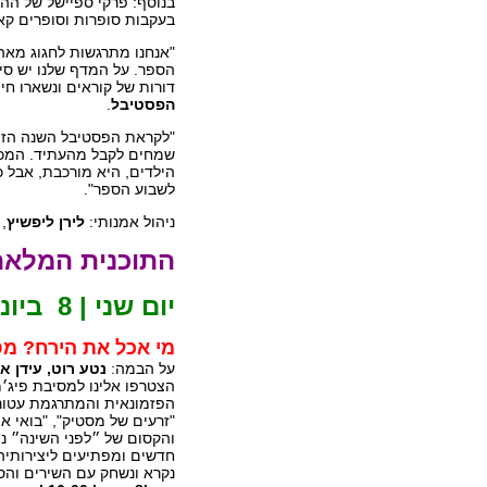
בנוסף: פרקי ספיישל של הה
בעקבות סופרות וסופרים קאנו
"אנחנו מתרגשות לחגוג מאה
הספר. על המדף שלנו יש סי
דורות של קוראים ונשארו חי
הפסטיבל
.
"לקראת הפסטיבל השנה הזמנ
שמחים לקבל מהעתיד. המכתב
לשבוע הספר".
ניהול אמנותי:
לירן ליפשיץ
,
התוכנית המלאה
יום שני | 8 ביוני 2026
מי אכל את הירח? מס
על הבמה:
נטע רוט, עידן א
הצטרפו אלינו למסיבת פיג
הפזמונאית והמתרגמת עטורת 
"זרעים של מסטיק", "בואי אמ
והקסום של ״לפני השינה״ נה
חדשים ומפתיעים ליצירותיה
נקרא ונשחק עם השירים והסי