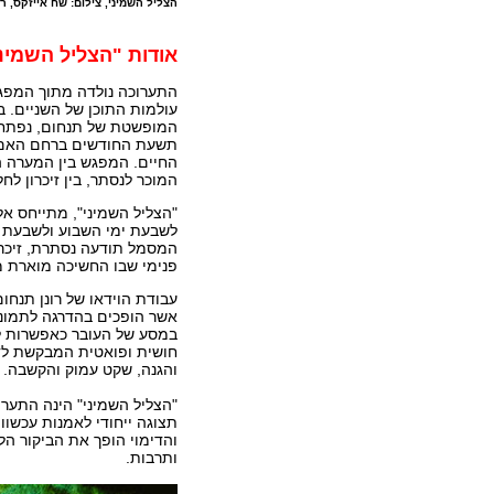
הצליל השמיני, צילום: שח אייזקס, רשות
אודות "הצליל השמינ
התערוכה נולדה מתוך המפגש
עולמות התוכן של השניים. ב
המופשטת של תנחום, נפתח ש
תשעת החודשים ברחם האם, ה
החיים. המפגש בין המערה הק
המוכר לנסתר, בין זיכרון לח
"הצליל השמיני", מתייחס אל
לשבעת ימי השבוע ולשבעת הת
המסמל תודעה נסתרת, זיכרו
פנימי שבו החשיכה מוארת מ
עבודת הוידאו של רונן תנחו
אשר הופכים בהדרגה לתמונה
במסע של העובר כאפשרות לח
חושית ופואטית המבקשת לד
והגנה, שקט עמוק והקשבה.
"הצליל השמיני" הינה התער
תצוגה ייחודי לאמנות עכשו
והדימוי הופך את הביקור ה
ותרבות.