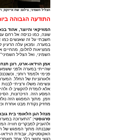
הצליל השמיני, צילום: שח אייזקס, רשות
התודעה הגבוהה ביו
המוזיקאי והיוצר, אהוד בנא
שונה, כמו כניסה אל רחם ע
חשבתי על זה שאנשים כמו אלי
במערה. ומכאן עלה הרעיון לי
ממציאות לחלום, מהחיים א
השמיני, ואל הצליל השמיני".
אמן הוידאו-ארט, רונן תנחו
שהייתי במערה ולפני ששמעתי
פנימי ולממד רוחני, וכשנכ
ולאורגניות של החלל. המער
ונשימה משלו ורציתי לבנו
אלא לומדת להקשיב לו ולהיט
המסע הזה. הזיכרונות, הסי
וזמן. מתוך המפגש הזה נולד
מחזיק נקודת מבט אחרת וכ
מנהל הגן הלאומי בית גובר
סרגוסטי:
"התערוכה במערת
ולהעניק למבקרים חוויה המש
שנבנתה מתוך המפגש של האמ
האקוסטיקה, עבודת הוידאו-
רגשי וחושי בלב אחד מאתרי 