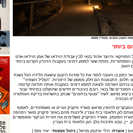
 הטבע והגנים- סטודיו 4040
ם ביותר
המוזיקאי והיוצר אהוד בנאי לבין עבודת הוידאו של אמן הוידאו-ארט
 המסתוריות, נפתח שער למסע דמיוני בעקבות הזיכרון הקדום ביותר
 האם.
אר כזמן בו העובר לומד את כל סודות היקום ובשעת הלידה הכל נשכח
, חלום, התבוננות הם חלק ממסע של היזכרות. "הצליל השמיני"
 ברחם האדמה ולצאת למסע דמיוני בעקבות אותה תודעה קדומה.
 המוכרים של בנאי, רובם בעיבודים חדשים שהוקלטו במיוחד עבור
 ביצוע מרגש, לשיר "עטוף ברחמים" שכתב בהשראת בדיקת האולטרה
ו הבכורה.
 המבקרים להזמין מראש מארזי פיקניק זוגיים או משפחתיים, לאסוף
ם לגן הלאומי בית גוברין וליהנות מהם באזור פיקניק מואר ויפהפה
ת הפעמון. מארזי הפיקניק משלימים את חוויית הביקור ומאפשרים
, יין, טבע ותרבות בלב הגן הלאומי בית גוברין.
ום |
אוצרת
: הילי וורטמן מויאל |
ניהול אמנותי
: יאיר מוס |