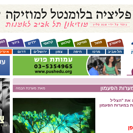
תל-אביב
מרכז
חיפה
צפון
ירושלים
דרום
אינדק
ערות הפעמון
מאת: מערכת הבמה
 את "הצליל
ת במערות הפעמון
פן