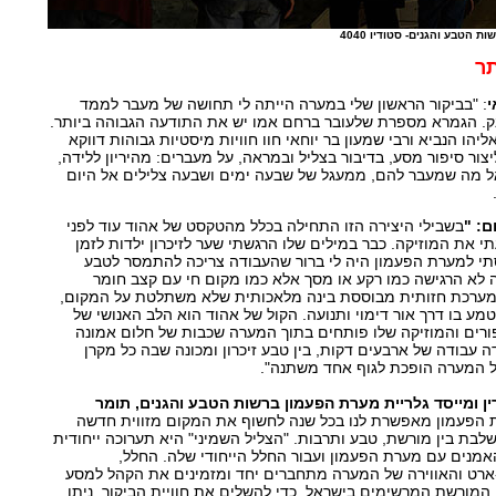
 הטבע והגנים- סטודיו 4040
תר
י
: "בביקור הראשון שלי במערה הייתה לי תחושה של מעבר לממד
נק. הגמרא מספרת שלעובר ברחם אמו יש את התודעה הגבוהה ביותר.
הו הנביא ורבי שמעון בר יוחאי חוו חוויות מיסטיות גבוהות דווקא
צור סיפור מסע, בדיבור בצליל ובמראה, על מעברים: מהיריון ללידה,
ל מה שמעבר להם, ממעגל של שבעה ימים ושבעה צלילים אל היום
ם:
"
בשבילי היצירה הזו התחילה בכלל מהטקסט של אהוד עוד לפני
 את המוזיקה. כבר במילים שלו הרגשתי שער לזיכרון ילדות לזמן
נסתי למערת הפעמון היה לי ברור שהעבודה צריכה להתמסר לטבע
ה לא הרגישה כמו רקע או מסך אלא כמו מקום חי עם קצב חומר
ת מערכת חזותית מבוססת בינה מלאכותית שלא משתלטת על המקום,
מע בו דרך אור דימוי ותנועה. הקול של אהוד הוא הלב האנושי של
פורים והמוזיקה שלו פותחים בתוך המערה שכבות של חלום אמונה
ה עבודה של ארבעים דקות, בין טבע זיכרון ומכונה שבה כל מקרן
ל המערה הופכת לגוף אחד משתנה".
ין ומייסד גלריית מערת הפעמון ברשות הטבע והגנים, תומר
 הפעמון מאפשרת לנו בכל שנה לחשוף את המקום מזווית חדשה
לבת בין מורשת, טבע ותרבות. "הצליל השמיני" היא תערוכה ייחודית
נים עם מערת הפעמון ועבור החלל הייחודי שלה. החלל,
ארט והאווירה של המערה מתחברים יחד ומזמינים את הקהל למסע
המורשת המרשימים בישראל. כדי להשלים את חוויית הביקור, ניתן