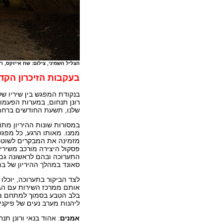
הצליל השמיני, צילום: שח אייזקס, רשות
בעקבות הזיכרון הקדו
בנקודת המפגש בין שיריו של 
רונן תנחום, במערות הפעמון
שלנו, תשעת החודשים ברחם
במסורות שונות ההיריון מתו
ממנו. מאותו הרגע, כל מפגש
מזמינה את המבקרים לשוטט
פסקול היצירה מורכב משיריו
התערוכה ובהם לראשונה גם
סאונד במהלך ההיריון של בת
לצד הביקור בתערוכה, יוכלו
אותם ממרכז השירות עם הגעת
בלב הטבע בסמוך למתחם מער
ליהנות מערב נעים של פיקניק
אמנים
: אהוד בנאי ורונן תנח