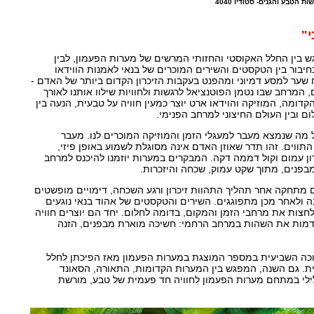
 הטבע והגנים- סטודיו 4040
י"
 בין החלל האקוסטי והחזותי המרשים של מערות הפעמון, לבין
חיבור בין הטקסטים והשירים המוכרים של בנאי לאמנות הווידאו
ער למסע דמיוני ומהפנט בעקבות הזיכרון הקדום ביותר של האדם -
מרחב שבו נטמן הפוטנציאל לרגשות ולחוויות שילוו אותנו לאורך
דומה, המוזיקה והוידאו ארט יוצר כמעין חוויה על טבעית, הנעה בין
לום ובין העולם החיצוני למרחב הפנימי.
 מה שנמצא מעבר למעגלי הזמן והמוזיקה המוכרים לנו. מעבר
ווים. זהו תדר שאוזן האדם אינה מסוגלת לשמוע באופן פיזי,
ן עמום וקול דממה דקה. המבקרים במערות יוזמנו להיכנס למרחב
בפנים, מתוך שקט עמוק, שכחה והיזכרות.
ם מתחקה אחר תהליך התהוות זיכרון ורגע השכחה, דימויים מופשטים
 ולאחר מכן מתפוגגים. השירים והטקסטים של אהוד בנאי נוגעים
צות את מרחבי הזמן והמקום, בדומה לחלום. יחד הם יוצרים חוויה
מות את השהות במרחב הרחמי: חשיכה מוארת מבפנים, הזנה
וכה השביעית במספר המוצגת במערות הפעמון מאז הפיכתן לחלל
וית. גם השנה, המפגש בין המערות הקדומות, התאורה, הסאונד
לילי במתחם מערות הפעמון לחוויה חד פעמית של טבע, מורשת