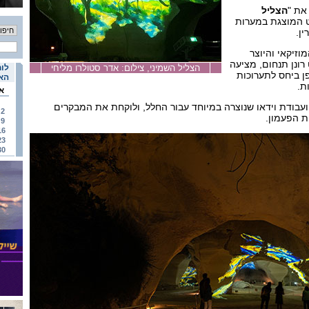
את "
הצליל
ט המוצגת במערות
ין.
וזיקאי והיוצר
רונן תנחום, מציעה
הצליל השמיני, צילום: אדר סטולרו מליחי
לוח
פן ביחס לתערוכות
האי
ת.
א
עבודת וידאו שנוצרה במיוחד עבור החלל, ולוקחת את המבקרים
2
ת הפעמון.
9
16
23
30