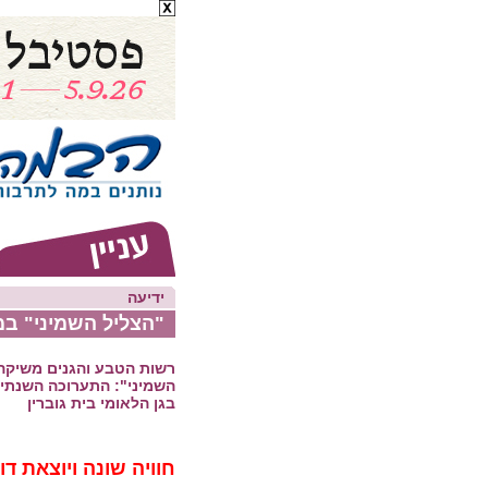
ידיעה
"הצליל השמיני" במ
רשות הטבע והגנים משיקה
השמיני": התערוכה השנתי
בגן הלאומי בית גוברין
חוויה שונה ויוצאת דו