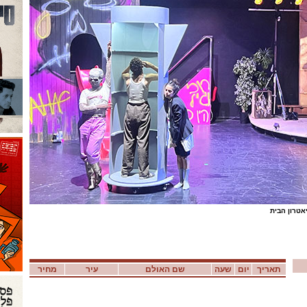
יאטרון הבית
תאריך
יום
שעה
שם האולם
עיר
מחיר