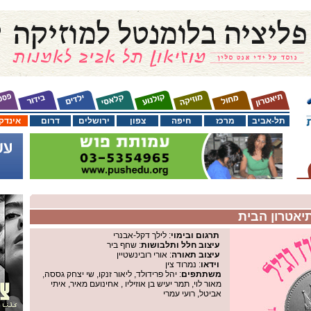
תל-אביב
מרכז
חיפה
צפון
ירושלים
דרום
אינדק
תיאטרון הבית
תרגום ובימוי
: לילך דקל-אבנרי
עיצוב חלל ותלבושות
: שחף ביר
עיצוב תאורה
: אורי רובינשטיין
וידאו
: נמרוד צין
משתתפים
: יהל פרידולד, ליאור זנקו, שי יצחק גססה,
מאור לוי, תמר יעיש בן אוזיליו , אחינועם מאיר, איתי
אביטל, רועי עמרי