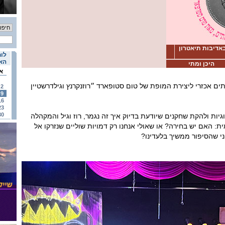
באדיבות תיאטרון
לוח
האי
היכן ומתי
א
תים אכזרי ליצירת המופת של טום סטופארד ״רוזנקרנץ וגילדרשטיין
2
9
16
23
30
גיות ולהקת שחקנים שיודעת בדיוק איך זה נגמר, רוז וגיל והמקהלה
: האם יש בחירה? או שאולי אנחנו רק דמויות שוליים שנזרקו אל
י שהסיפור ממשיך בלעדינו?