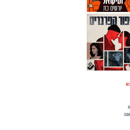
ים
ע
ופה