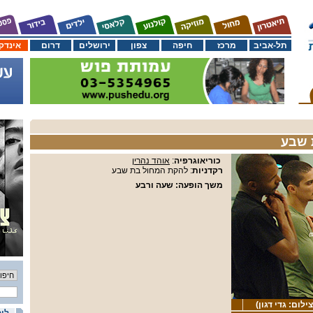
תל-אביב
מרכז
חיפה
צפון
ירושלים
דרום
אינדק
כוריאוגרפיה
:
אוהד נהרין
רקדניות
: להקת המחול בת שבע
משך הופעה
: שעה ורבע
ום: גדי דגון)