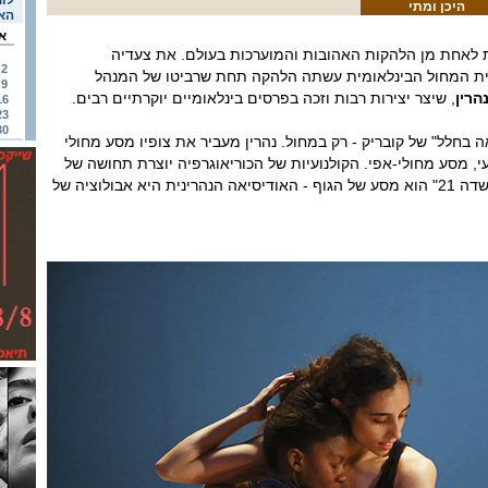
לוח
היכן ומתי
האי
א
לאחת מן הלהקות האהובות והמוערכות בעולם. את צעדיה
2
ית המחול הבינלאומית עשתה הלהקה תחת שרביטו של המנהל
9
הרין
, שיצר יצירות רבות וזכה בפרסים בינלאומיים יוקרתיים רבים.
16
23
30
ודיסיאה בחלל" של קובריק - רק במחול. נהרין מעביר את צופיו מסע מחולי
עי, מסע מחולי-אפי. הקולנועיות של הכוריאוגרפיה יוצרת תחושה של
מסע בזמן, אבל המסע של "שדה 21" הוא מסע של הגוף - האודיסיאה הנהרינית היא אבולוציה של