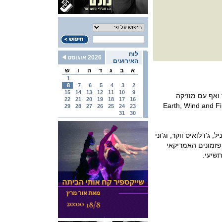
לוח
2026 אוגוסט
האירועים
א
ב
ג
ד
ה
ו
ש
1
8
7
6
5
4
3
2
15
14
13
12
11
10
9
 ואף עם מוזיקה
22
21
20
19
18
17
16
 שלו, על במה אחת עם הסולנים רוי יאנג, שעבד עם מרווין גיי, Earth, Wind and Fire
29
28
27
26
25
24
23
31
30
ג'ו לואיס ווקר, וג'וני
 בראש מצעד הפזמונים האמריקאי
שיעי.