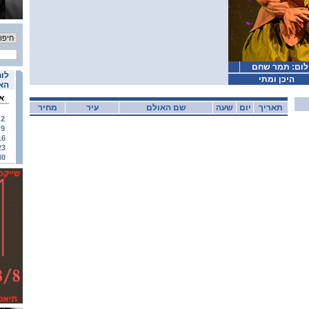
ילום: תמר שחם
לוח
היכן ומתי
האי
א
תאריך
יום
שעה
שם האולם
עיר
מחיר
2
9
16
23
30