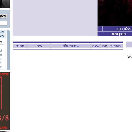
 אלון דהן
לוח
היכן ומתי
האי
א
תאריך
יום
שעה
שם האולם
עיר
מחיר
2
9
יה
16
23
30