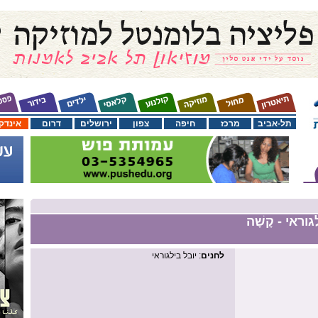
תל-אביב
מרכז
חיפה
צפון
ירושלים
דרום
אינדק
ראי - קָשָׁה
לחנים
: יובל בילגוראי