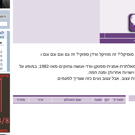
לוח
האי
א
2
מוסיקלי? זה מוזיקל וורדן ספוקי? זה גם וגם וגם וגם ו.
9
16
23
הדס מושל, שחקנית-יוצרת-מאלתרת-אמנית-ספווקן-וורד-ועושה-צחוקים-מאז-1982, במופע על
30
וישויות אחרות) ומנה חמה.
צת עצוב. אבל עצוב נעים כזה שצריך לפעמים.
תאריך
יום
שעה
שם האולם
עיר
מחיר