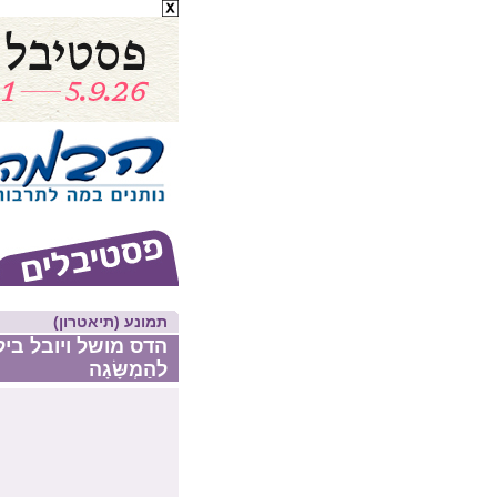
תמונע (תיאטרון)
הדס מושל ויובל בילגו
להַמְשָּׂגָה