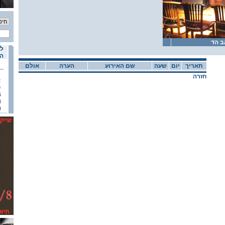
ב הד
לו
הא
תאריך
יום
שעה
שם האירוע
הערה
אולם
חזרה
2
9
6
3
0