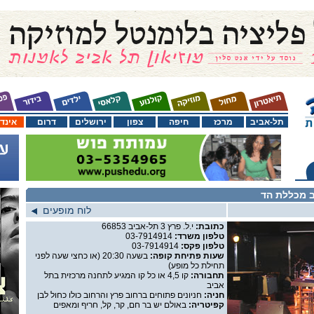
תל-אביב
מרכז
חיפה
צפון
ירושלים
דרום
אינד
ב מכללת הד
לוח מופעים
כתובת:
י.ל. פרץ 3 תל-אביב 66853
טלפון משרד:
03-7914914
טלפון פקס:
03-7914914
שעות פתיחת קופה:
בשעה 20:30 (או כחצי שעה לפני
תחילת כל מופע)
תחבורה:
קו 4,5 או כל קו המגיע לתחנה מרכזית בתל
אביב
חניה:
חניונים פתוחים ברחוב פרץ והרחוב כולו כחול לבן
קפיטריה:
באולם יש בר חם, קר, קל, חריף ומאפים