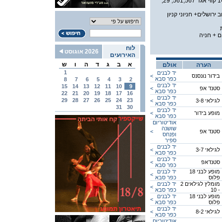
ציבורית, קווי דן 149 קווי אגד 561,567, 29,
 ירושלים+ חניוני קניון
ם + חניה
לוח
2026 אוגוסט
האירועים
א
ב
ג
ד
ה
ו
ש
הערה
אולם
1
יד לבנים
בידור נונסנס
<
כפר סבא
8
7
6
5
4
3
2
יד לבנים
15
14
13
12
11
10
9
סטנד אפ
<
כפר סבא
22
21
20
19
18
17
16
יד לבנים
29
28
27
26
25
24
23
לגילאי 3-8
<
כפר סבא
31
30
יד לבנים
מופע בידור
<
כפר סבא
אודיטוריום
שושנה
סטנד אפ
<
ופנחס
ספיר
יד לבנים
לגילאי 3-7
<
כפר סבא
יד לבנים
סטנדאפ
<
כפר סבא
מופע לבני 18
יד לבנים
<
פלוס
כפר סבא
מומלץ לגילאים 2
יד לבנים
<
- 10
כפר סבא
מופע לבני 18
יד לבנים
<
פלוס
כפר סבא
יד לבנים
לגילאי 8-2
<
כפר סבא
אודיטוריום