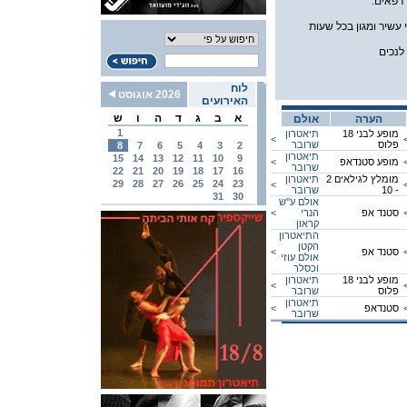
רפאים.
עשיר ומגון בכל שעות
לנכים
לוח
2026 אוגוסט
האירועים
א
ב
ג
ד
ה
ו
ש
הערה
אולם
1
מופע לבני 18
תיאטרון
<
פלוס
שרובר
8
7
6
5
4
3
2
תיאטרון
15
14
13
12
11
10
9
מופע סטנדאפ
<
שרובר
22
21
20
19
18
17
16
מומלץ לגילאים 2
תיאטרון
29
28
27
26
25
24
23
<
- 10
שרובר
31
30
אולם ע''ש
סטנד אפ
הנרי
<
קראון
התיאטרון
הקטן
סטנד אפ
<
אולם עוזי
וכסלר
מופע לבני 18
תיאטרון
<
פלוס
שרובר
תיאטרון
סטנדאפ
<
שרובר