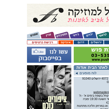
ירושלים
דרום
אינדקס
רכישת כרטיסים
לאתר הבית
אודות
לוח מופעים
0
webmaster@j
הל בקופה בימים א' - ה'
בשעות 9:30 עד 19:30 (לאחר השעה 19:30 ימכרו
)ו
אוטובוס מספר 13 או במרחק הליכה מתחנות