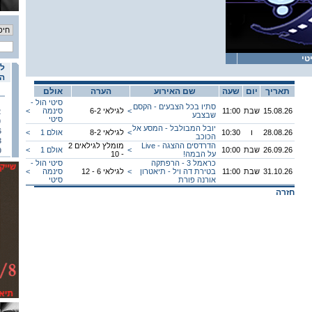
טי
לו
הא
תאריך
יום
שעה
שם האירוע
הערה
אולם
סיטי הול -
סתיו בכל הצבעים - הקסם
15.08.26
שבת
11:00
<
לגילאי 6-2
סינמה
<
2
שבצבע
סיטי
9
יובל המבולבל - המסע אל
6
28.08.26
ו
10:30
<
לגילאי 8-2
אולם 1
<
הכוכב
3
הדרדסים ההצגה - Live
מומלץ לגילאים 2
26.09.26
שבת
10:00
<
אולם 1
<
0
על הבמה!
- 10
כראמל 3 - הרפתקה
סיטי הול -
31.10.26
שבת
11:00
בטירת דה ויל - תיאטרון
<
לגילאי 6 - 12
סינמה
<
אורנה פורת
סיטי
חזרה