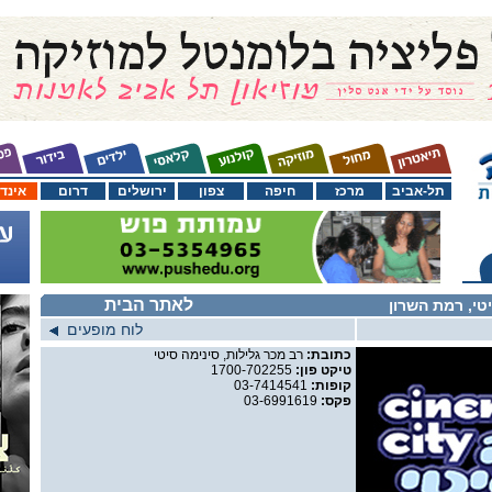
תל-אביב
מרכז
חיפה
צפון
ירושלים
דרום
אינד
לאתר הבית
טי, רמת השרון
לוח מופעים
כתובת:
רב מכר גלילות, סינימה סיטי
טיקט פון:
1700-702255
קופות:
03-7414541
פקס:
03-6991619