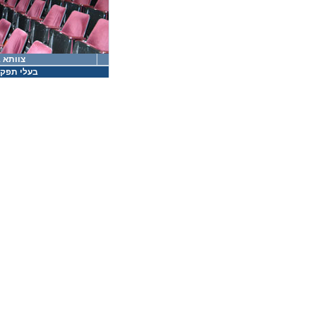
צוותא 1
בעלי תפקי