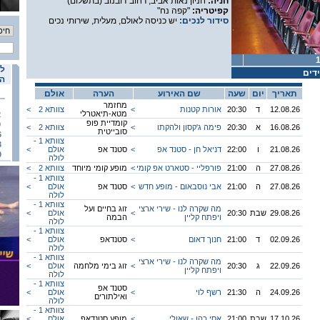
חניה:
חניון נאות אביב, רחוב דובנוב (בתשלום)
קפיטריה:
"קפה נח"
סידור לנכים:
יש כניסה לאולם, מעלית, שירותי נכים
לו
דים
הא
תאריך
יום
שעה
שם האירוע
הערה
אולם
מחזמר
12.08.26
ד
20:30
אורות קטנות
<
צוותא 2
<
מטא-תיאטרלי
2
קומדיית פופ
9
16.08.26
א
20:30
פימה ג'קסון ולהקתו
<
צוותא 2
<
סובייטית
6
צוותא 1 -
3
21.08.26
ו
22:00
דניאל חן - סטנד אפ
<
סטנד אפ
אולם
<
0
לולה
27.08.26
ה
21:00
פורפליי - סטארט אפ קומי
<
מופע קומי מיוחד
צוותא 2
<
צוותא 1 -
27.08.26
ה
21:00
אבי נוסבאום - מופע חדש
<
סטנד אפ
אולם
<
לולה
צוותא 1 -
מה שקרה לנו - שירי ארצי
זוג בחיים ועל
29.08.26
שבת
20:30
<
אולם
<
ויפתח קליין
הבמה
לולה
צוותא 1 -
02.09.26
ד
21:00
חנוך דאום
<
סטנדאפ
אולם
<
לולה
צוותא 1 -
מה שקרה לנו - שירי ארצי
22.09.26
ג
20:30
<
זוג בימי מלחמה
אולם
<
ויפתח קליין
לולה
צוותא 1 -
סטנד אפ
24.09.26
ה
21:30
רשף לוי
<
אולם
<
ואילתורים
לולה
צוותא 1 -
17.10.26
שבת
21:00
אסי כהן - שאולי
<
מופע סטנדאפ
אולם
<