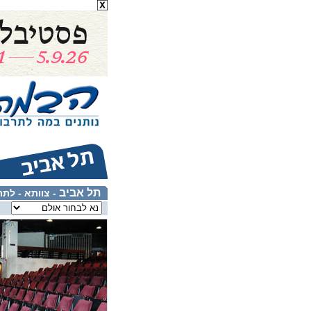
תל אביב
- צוותא - לת