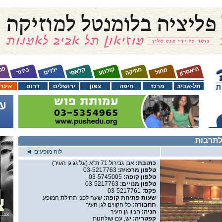
תל-אביב
מרכז
חיפה
צפון
ירושלים
דרום
אינד
לתרבות
לוח מופעים
כתובת:
אבן גבירול 71 ת''א (על גג גן העיר)
טלפון מרכזיה:
03-5217763
טלפון קופה:
03-5745005
טלפון מנויים:
03-5217763
פקס:
03-5217761
שעות פתיחת קופה:
שעה לפני תחילת המופע
תחבורה:
כל הקווים לגן העיר
חניה:
חניון גן העיר
קפטריה:
יש, עם שולחנות