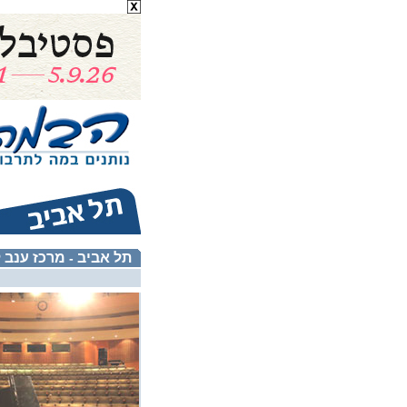
תל אביב
מרכז ענב 
-