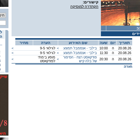
קישורים:
הקתדרה למוסיקה
ב
לו
דים
הא
תאריך
יום
שעה
שם האירוע
הערה
מחיר
20.08.26
ה
10:00
בילבי - אנסמבל תמונע
<
לגילאי 9-5
<
2
20.08.26
ה
11:30
בילבי - אנסמבל תמונע
<
לגילאי 9-5
<
9
פודקאסט רצח - הסיפור
מופע בימתי
20.08.26
ה
20:30
<
<
6
של בלה קיש
לפודקאסט
3
חזרה
0