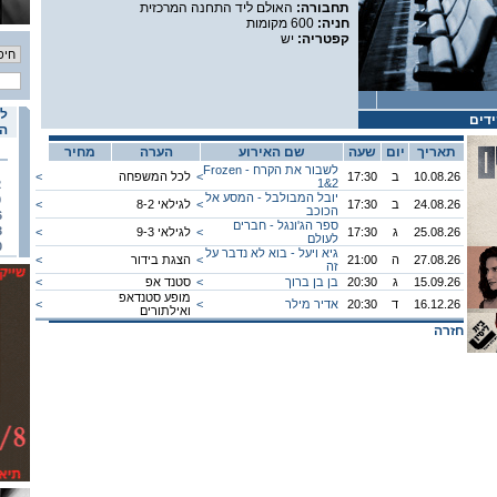
תחבורה:
האולם ליד התחנה המרכזית
חניה:
600 מקומות
קפטריה:
יש
לו
דים
הא
תאריך
יום
שעה
שם האירוע
הערה
מחיר
לשבור את הקרח - Frozen
10.08.26
ב
17:30
<
לכל המשפחה
<
1&2
2
יובל המבולבל - המסע אל
9
24.08.26
ב
17:30
<
לגילאי 8-2
<
הכוכב
6
ספר הג'ונגל - חברים
3
25.08.26
ג
17:30
<
לגילאי 9-3
<
לעולם
0
גיא ויעל - בוא לא נדבר על
27.08.26
ה
21:00
<
הצגת בידור
<
זה
15.09.26
ג
20:30
בן בן ברוך
<
סטנד אפ
<
מופע סטנדאפ
16.12.26
ד
20:30
אדיר מילר
<
<
ואילתורים
חזרה