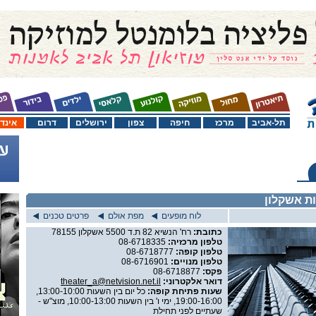
תל-אביב
מרכז
חיפה
צפון
ירושלים
דרום
אינד
ת אשקלון
לוח מופעים
מפת אולם
פרטים טכנים
כתובת:
רח' הנשיא 82 ת.ד 5500 אשקלון 78155
טלפון מרכזיה:
08-6718335
טלפון קופה:
08-6718777
טלפון מנויים:
08-6716901
פקס:
08-6718877
דואר אלקטרוני:
theater_a@netvision.net.il
שעות פתיחת קופה:
כל יום בין השעות 13:00-10:00,
19:00-16:00, ימי ו' בין השעות 10:00-13:00, מוצ"ש -
שעתיים לפני תחילת