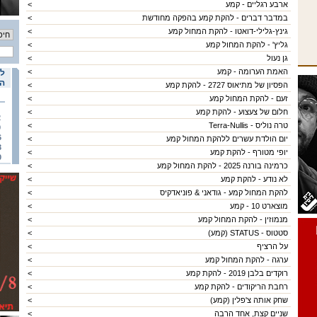
ארבע רגליים - קמע
<
במדבר דברים - להקת קמע בהפקה מחודשת
<
גינץ-גלילי-דואטו - להקת המחול קמע
<
גליץ' - להקת המחול קמע
<
גן נעול
<
האמת הערומה - קמע
<
לו
הא
הפסיון של מתיאוס 2727 - להקת קמע
<
זעם - להקת המחול קמע
<
חלום של צעצוע - להקת קמע
<
2
טרה נוליס - Terra-Nullis
<
9
בין שמיים וארץ 2018-
6
יום הולדת עשרים ללהקת המחול קמע
<
3
יופי מטורף - להקת קמע
<
0
כרמינה בורנה 2025 - להקת המחול קמע
<
לא נודע - להקת קמע
<
להקת המחול קמע - גודאני & פוניאדקיס
<
מוצארט 10 - קמע
<
מנמוזין - להקת המחול קמע
<
סטטוס - STATUS (קמע)
<
על הרציף
<
ערגה - להקת המחול קמע
<
רוקדים בלבן 2019 - להקת קמע
<
רחבת הריקודים - להקת קמע
<
שחק אותה צ'פלין (קמע)
<
שניים קצת, אחד הרבה
<