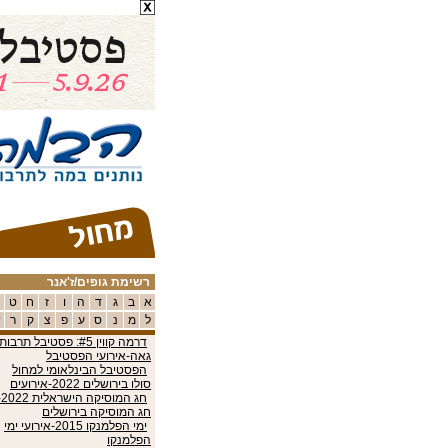
רשימת גופים/ז'אנר
א
ב
ג
ד
ה
ו
ז
ח
ט
ל
מ
נ
ס
ע
פ
צ
ק
ר
ש
דרמה קווין #5: פסטיבל תרבות
גאה-אירועי הפסטיבל
הפסטיבל הבינלאומי למחול
סולו בירושלים 2022-אירועים
חג המוס
חג המוסיקה בירושלים
ימי הפלמנקו 2015-אירועי ימי
הפלמנקו