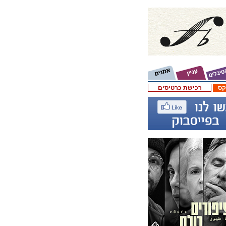
קס
רכישת כרטיסים