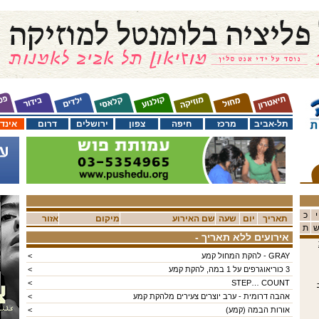
תל-אביב
מרכז
חיפה
צפון
ירושלים
דרום
אינד
י
כ
תאריך
יום
שעה
שם האירוע
מיקום
אזור
ת
- אירועים ללא תאריך
GRAY - להקת המחול קמע
<
3 כוריאוגרפים על 1 במה, להקת קמע
<
יקה הישראלית 2022-
STEP… COUNT
<
אהבה דרומית - ערב יוצרים צעירים מלהקת קמע
<
אורות הבמה (קמע)
<