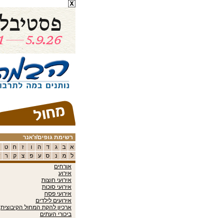
רשימת גופים/ז'אנר
א
ב
ג
ד
ה
ו
ז
ח
ט
ל
מ
נ
ס
ע
פ
צ
ק
ר
ש
אורחים
אירוע
אירועי חוצות
אירועי סוכות
אירועי פסח
אירועים לילדים
ארכיון להקת המחול הקיבוצית
ביכורי העתים