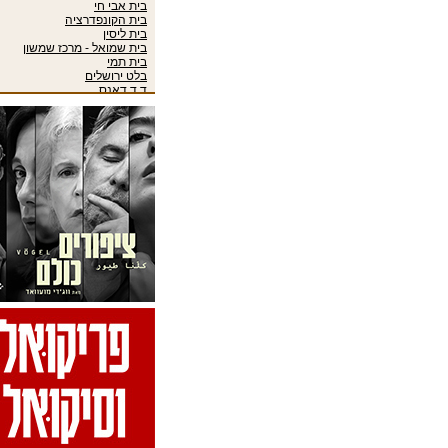
בית אבי חי
בית הקונפדרציה
בית ליסין
בית שמואל - מרכז שמשון
בית תמי
בלט ירושלים
ד.ד.דאנס
דאנסאירופה 2006
דרמה קווין #5: פסטיבל תרבות
גאה-אירועי הפסטיבל
האופרה הישראלית
האופרה הישראלית 2009/10
האופרה הישראלית 2013/14
האקדמיה למוסיקה ולמחול
בירושלים
הבוסתן
הבלט הישראלי
הבמה הגדולה
הזירה הבין-תחומית
היכל אמנויות הבמה הרצליה
המרכז לתיאטרון עכו
המשכן לאמנויות הבמה
הסינפונייטה הישראלית באר
שבע
הפסטיבל הבינלאומי למחול
סולו בירושלים 2022-אירועים
הצגות ילדים
הצגות שונות
הרמת מסך
הרמת מסך 2006
הרצאות
התיבה