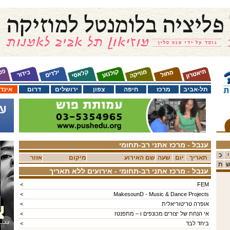
תל-אביב
מרכז
חיפה
צפון
ירושלים
דרום
אינד
ענבל - מרכז אתני רב-תחומי
י
כ
תאריך
יום
שעה
שם האירוע
מיקום
אזור
ת
ענבל - מרכז אתני רב-תחומי
- אירועים ללא תאריך
<
FEM
<
MakesounD - Music & Dance Projects
אופרה טריטוריאלית
<
אי הנחת של יצורים מכונפים ו – מתפנטז
<
ביחד לבד
<