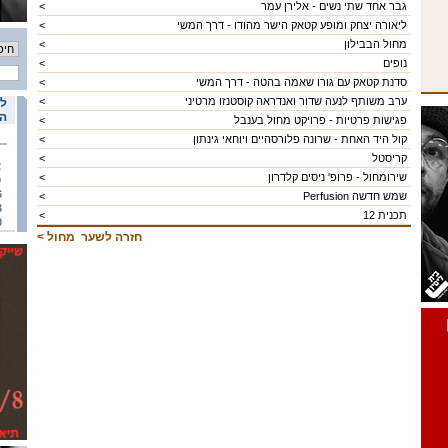
גבר אחד שתי נשים - אלירן עמר
<
ליאורה יצחק ומופע קטאק הישר מהודו - דרך המשי
<
מחול הבבילון
<
נופים
<
סדנת קטאק עם גורו שאמה בהטה - דרך המשי
<
ערב משותף לנעה שדור ואנדראה קוסטנזו מרטיני
<
לו
הא
פגישות פרטיות - פרויקט מחול בענבל
<
קול היד האחת - שרונה פלורסהיים ויוחאי גינתון
<
קריסטל
<
2
שירומחול - פרופ' ניסים קלדרון
<
9
6
שמש חדשה Perfusion
<
3
תכנית 12
<
0
חזרה לשער
מחול
>