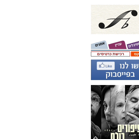
קס
רכישת כרטיסים