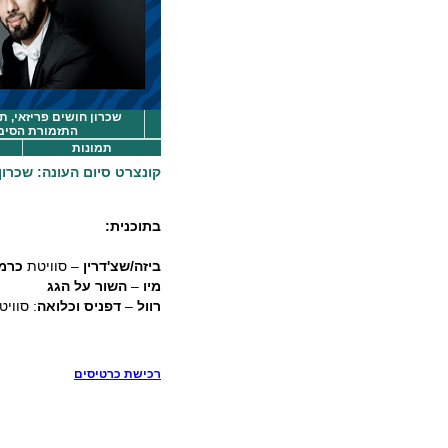
שכרון חושים פריזאי, ת
התזמורת הסימ
תמונות
קונצרט סיום העונה: שכרון
בתוכנית:
ביזה/שצ'דרין
– סוויטת
כרמן
מיו
–
השור על הגג
רוול
–
דפניס וכלואה
: סוויט
רכישת כרטיסים