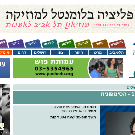
תל-אביב
מרכז
חיפה
צפון
ירושלים
דרום
אינדק
לים
הסדרה הקלאסית 11 - הסימפונית
תזמורת
: הסימפונית ירושלים
מנצח
: פואד איברהימוב
משך הופעה
: שעה ו-30 דקות