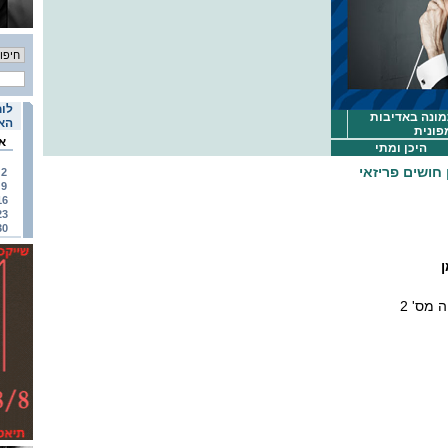
לוח
מונה באדיבות
האי
פונית
א
היכן ומתי
 חושים פריזאי
2
9
16
23
30
ה מס' 2