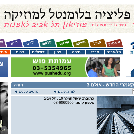
תל-אביב
מרכז
חיפה
צפון
ירושלים
דרום
אינד
קאמרי החדש
- אולם 3
חזרה
לוח מופעים
פרטים טכנים
כתובת:
שאול המלך 19 , תל אביב
טלפון קופה:
03-6060960