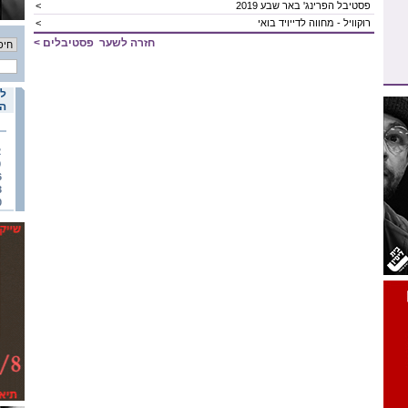
פסטיבל הפרינג' באר שבע 2019
<
רוקוויל - מחווה לדייויד בואי
<
חזרה לשער
פסטיבלים
>
לו
הא
2
9
6
3
0