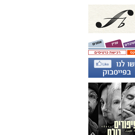
קס
רכישת כרטיסים