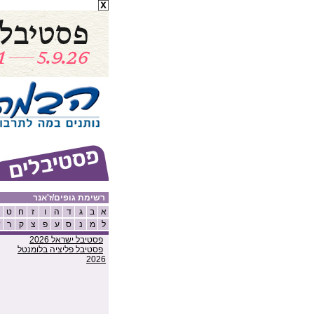
רשימת גופים/ז'אנר
א
ב
ג
ד
ה
ו
ז
ח
ט
ל
מ
נ
ס
ע
פ
צ
ק
ר
ש
פסטיבל ישראל 2026
פסטיבל פליציה בלומנטל
2026