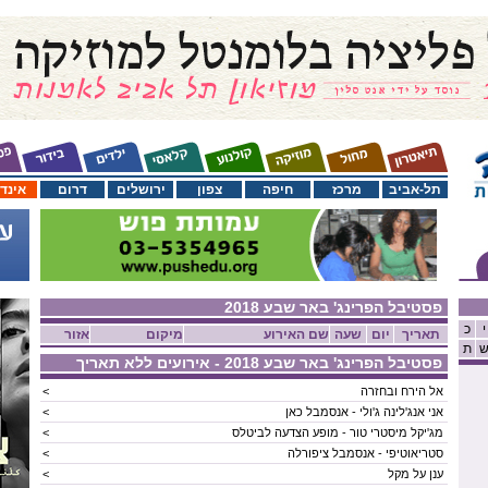
תל-אביב
מרכז
חיפה
צפון
ירושלים
דרום
אינד
פסטיבל הפרינג' באר שבע 2018
י
כ
תאריך
יום
שעה
שם האירוע
מיקום
אזור
ת
פסטיבל הפרינג' באר שבע 2018
- אירועים ללא תאריך
אל הירח ובחזרה
<
אני אנג'לינה ג'ולי - אנסמבל כאן
<
מג'יקל מיסטרי טור - מופע הצדעה לביטלס
<
סטריאוטיפי - אנסמבל ציפורלה
<
ענן על מקל
<