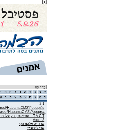
רשימת אמנים
א
ב
ג
ד
ה
ו
ז
ח
ט
י
ל
מ
נ
ס
ע
פ
צ
ק
ר
ש
1 2
wwroot\HabamaCMS\Popups\u
wwroot\HabamaCMS\Popups\u
T.A.C.T – התיאטרון הקהילתי תל אביב
Voces8
אבגניה מלקובסקי
אבי לייבוביץ'