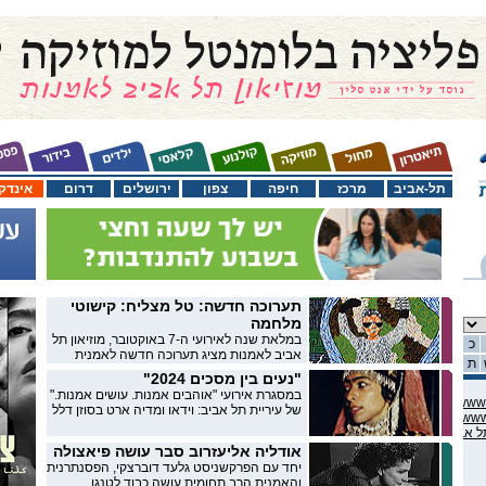
תל-אביב
מרכז
חיפה
צפון
ירושלים
דרום
אינדק
תערוכה חדשה: טל מצליח: קישוטי
מלחמה
במלאת שנה לאירועי ה-7 באוקטובר, מוזיאון תל
כ
אביב לאמנות מציג תערוכה חדשה לאמנית
ת
"נעים בין מסכים 2024"
במסגרת אירועי "אוהבים אמנות. עושים אמנות."
C:\domains\habama.co.il\w
של עיריית תל אביב: וידאו ומדיה ארט בסוזן דלל
C:\domains\habama.co.il\w
אודליה אליעזרוב סבר עושה פיאצולה
יחד עם הפרקשניסט גלעד דוברצקי, הפסנתרנית
והאמנית הרב תחומית עושה כבוד לטנגו