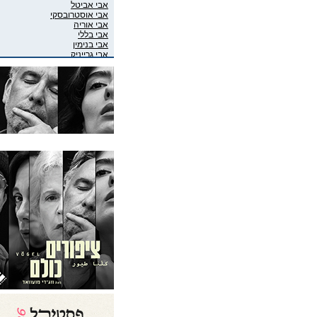
אבי אביטל
אבי אוסטרובסקי
אבי אוריה
אבי בללי
אבי בנימין
אבי גרייניק
אבי חדש
אבי טרמין
אבי מוגרבי
אבי פניני
אבי קושניר
אבי שושני
אבי שכוי
אבי אליאס
אבי גיבסון בר-אל
אביב איבגי
אביב רון
אביבה גר
אביגיל ארד
אביגיל אריאלי
אביה בן דוד
אביה קופלמן
אביטל דיקר
אביטל הנדלר
אביטל פסטרנק
אבי-יונה בואנו (במבי)
אבינועם מור-חיים
אביעד שטיר
אבירם פרייברג
אבירם רייכרט
אבישי כהן
אבישי מילשטיין