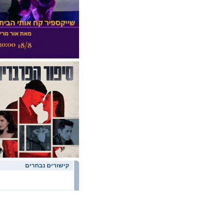
אהרון אלמוג
אהרון ויינסטיין
אהרון חרל"פ
אהרוני בנארי
אוגוסט סטרינדברג
אוד יפה
אודי בן דוד
אודי בן משה
אודי דרש
אודי רוטשילד
אוה בן צבי
אוהד בן ארי
אוהד גוטמן
אוהד נהרין
אוהד שחר
אווה סול
אווה מריה רידל
אוולין יפרח
אוון כריסטופר
אולג סיקירבי
אולגה פבריקנט
אולגה פריסט
אולדיס קוקרס
אולה אוליונה
קישורים נבחרים
אומברטו ג'ורדנו
אוסיאל גרסה-אורנלס
אופיר דגן
אופיר דואן
אופיר וויל
אופיר כשרי
אופיר נג'רי
אופיר נוריאל