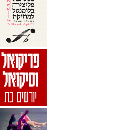
אבישי עזרא - בן דוד
אביתר לזר
אביתר בנאי
אבנר בירון
אבנר דורמן
אברהם גולדפאדן
אברהם הורוביץ
אברהם הפנר
אברהם חלפי
אברהם כהן
אברהם מור
אברהם נודלמן
אברהם סלקטר
אברהם פלטה
אברהם שלום לוי
אבשלום פולק
אגי משעול
אגם אנגלרד - סער
אד מטס
אד ספניארד
אדוארד אלבי
אדוארדו ברלנדיס
אדוה עדני
אדולף שפירו
אדולפו גרסיה אורטגה
אדם מדר
אדם צ'רניאבסקי
אדריאן ווקס
אהובה קורן
אהוד דרש
אהוד אשכנזי
אהוד מנור