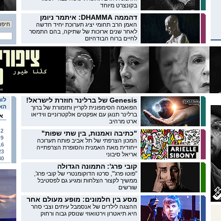
בקונצרט מיוחד
דהממה DHAMMA: איתמר ניומן
האמן הרב תחומי יציג תערוכת יחיד חדשה
לאחר שנים ארוכות של שתיקה, בהם התמסר
לחיים ברוח הבודהיזם
Genesis של ברלינר חוזרת לישראל!
לוח
האי
הפואמה הסימפונית לקריין ותזמורת של ברוך
ברלינר תנוגן עם אפקטים אלקטרוניים ווידיאו
א
ארט מרהיב
2
"כתיבה ואמנות, בין שתי שפות"
9
המכון הצרפתי של תל אביב פותח תערוכה
16
ייחודית מאת האמנית והסופרת הצרפתייה
23
אריאל סיבוני
30
קובי פרג': התמונה הגדולה
"פוטו פרג'", סרטו הדוקומנטרי של קובי פרג',
ממשיך לקצור הצלחות ומגיע גם לפסטיבל
שורשים
מסע בין חלמונים: מופע מעולם אחר
ההצגה לילדים של אנסמבל עיתים וצבי סהר
היא תיאטרון וירטואוזי שנוסק גבוה ורחוק