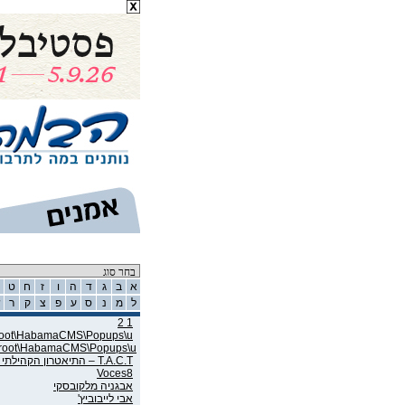
רשימת אמנים
א
ב
ג
ד
ה
ו
ז
ח
ט
ל
מ
נ
ס
ע
פ
צ
ק
ר
ש
1 2
wroot\HabamaCMS\Popups\u
wroot\HabamaCMS\Popups\u
T.A.C.T – התיאטרון הקהילתי תל אביב
Voces8
אבגניה מלקובסקי
אבי לייבוביץ'