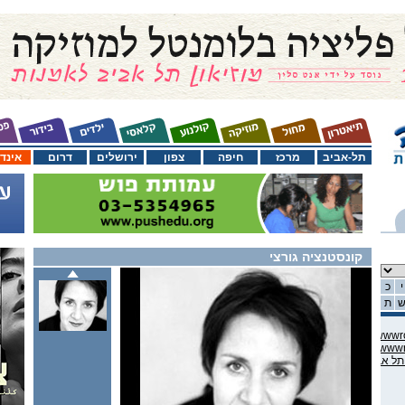
תל-אביב
מרכז
חיפה
צפון
ירושלים
דרום
אינד
קונסטנציה גורצי
י
כ
ת
C:\domains\habama.co.il\ww
C:\domains\habama.co.il\ww