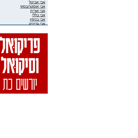
אבי אביטל
אבי אוסטרובסקי
אבי אוריה
אבי בללי
אבי בנימין
אבי גרייניק
אבי חדש
אבי טרמין
אבי מוגרבי
אבי פניני
אבי קושניר
אבי שושני
אבי שכוי
אבי אליאס
אבי גיבסון בר-אל
אביב איבגי
אביב רון
אביבה גר
אביגיל ארד
אביגיל אריאלי
אביה בן דוד
אביה קופלמן
אביטל דיקר
אביטל הנדלר
אביטל פסטרנק
אבי-יונה בואנו (במבי)
אבינועם מור-חיים
אביעד שטיר
אבירם פרייברג
אבירם רייכרט
אבישי כהן
אבישי מילשטיין