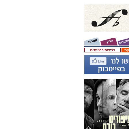
קס
רכישת כרטיסים