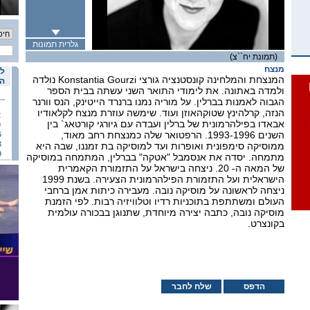
גלרית תמונות
(תמונת יח``צ)
מנצח
לו
המנצחת והמלחינה קונסטנציה גורצי Konstantia Gourzi נולדה
הא
ולמדה באתונה. את לימודי התואר השני עשתה בבית הספר
הגבוה לאמנות בברלין. על מוריה נמנו ברנרד הייטינק, הנס וורנר
הנזה, קרלהינץ שטוקהאוזן ועוד. שימשה עוזרת מנצח לקלאודיו
2
אבאדו בפילהרמונית של ברלין ועבדה עם גיורגי קורטאג` בין
9
השנים 1993-1996. הרפטואר שלה כמנצחת רחב מאוד,
6
3
ממוסיקה סימפונית ואופרות ועד למוסיקה בת זמננו, שבה היא
0
מתמחה. יסדה את אנסמבל "אטקה" בברלין, המתמחה במוסיקה
של המאה ה- 20. ניצחה בישראל על התזמורת הקאמרית
הישראלית ועל התזמורת הפילהרמונית הצעירה. בשנת 1999
ניצחה לראשונה על מוסיקה נובה. מעבירה כיתות אמן ברחבי
העולם ומשתתפת בתוכניות רדיו וטלוויזיה רבות. לפי הזמנת
מוסיקה נובה, כתבה יצירה מיוחדת, שתנוגן בבכורה עולמית
בקונצרט.
הדפס
שלח לחבר