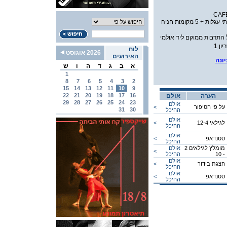
במת נכים לשתי עגלות + 5 מקומות חניה
י היכל התרבות ממוקם ליד אולמי
ן 1
לוח
2026 אוגוסט
האירועים
ונה
א
ב
ג
ד
ה
ו
ש
1
8
7
6
5
4
3
2
15
14
13
12
11
10
9
הערה
אולם
16
17
18
19
20
21
22
29
28
27
26
25
24
23
אולם
על פי הסיפור
<
31
30
ההיכל
אולם
לגילאי 12-4
<
ההיכל
אולם
סטנדאפ
<
ההיכל
מומלץ לגילאים 2
אולם
<
- 10
ההיכל
אולם
הצגת בידור
<
ההיכל
אולם
סטנדאפ
<
ההיכל