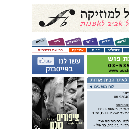
ירושלים
דרום
אינדקס
רכישת כרטיסים
לאתר הבית
אודות
לוח מופעים
tarbut@k
ימים א'-ה' בין השעות 08:30-
21:00, כשאין מופע יינתן שירות עד השעה 19:00, ימי ו'
יון, רחובות קווי אגד
2, 274 מפתח תקווה, בני ברק, בר אילן -