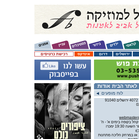
ירושלים
דרום
אינדקס
רכישת כרטיסים
לאתר הבית
אודות
לוח מופעים
0
webmaster@j
הל בקופה בימים א' - ה'
בשעות 9:30 עד 19:30 (לאחר השעה 19:30 ימכרו
)ו
אוטובוס מספר 13 או במרחק הליכה מתחנות