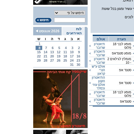
רפאים.
עשיר ומגון בכל שעות
לנכים
לוח
2026 אוגוסט
האירועים
א
ב
ג
ד
ה
ו
ש
הערה
אולם
1
מופע לבני 18
תיאטרון
<
פלוס
שרובר
8
7
6
5
4
3
2
תיאטרון
15
14
13
12
11
10
9
מופע סטנדאפ
<
שרובר
22
21
20
19
18
17
16
מומלץ לגילאים 2
תיאטרון
29
28
27
26
25
24
23
<
- 10
שרובר
31
30
אולם ע''ש
סטנד אפ
הנרי
<
קראון
התיאטרון
הקטן
סטנד אפ
<
אולם עוזי
וכסלר
מופע לבני 18
תיאטרון
<
פלוס
שרובר
תיאטרון
סטנדאפ
<
שרובר