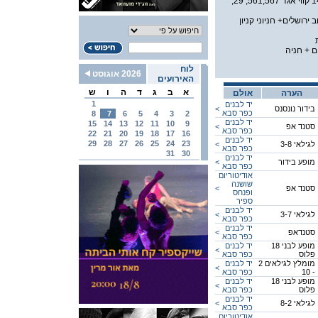
ציבורית, קווי דן 149 קווי אגד 561,567, 29,
 ירושלים+ חניוני קניון
ם + חניה
לוח
2026 אוגוסט
האירועים
א
ב
ג
ד
ה
ו
ש
הערה
אולם
1
יד לבנים
בידור נונסנס
<
כפר סבא
8
7
6
5
4
3
2
יד לבנים
15
14
13
12
11
10
9
סטנד אפ
<
כפר סבא
22
21
20
19
18
17
16
יד לבנים
29
28
27
26
25
24
23
לגילאי 3-8
<
כפר סבא
31
30
יד לבנים
מופע בידור
<
כפר סבא
אודיטוריום
שושנה
סטנד אפ
<
ופנחס
ספיר
יד לבנים
לגילאי 3-7
<
כפר סבא
יד לבנים
סטנדאפ
<
כפר סבא
מופע לבני 18
יד לבנים
<
פלוס
כפר סבא
מומלץ לגילאים 2
יד לבנים
<
- 10
כפר סבא
מופע לבני 18
יד לבנים
<
פלוס
כפר סבא
יד לבנים
לגילאי 8-2
<
כפר סבא
אודיטוריום