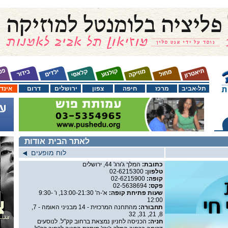
תל-אביב
מרכז
חיפה
צפון
ירושלים
דרום
אינד
לאתר הבית
אודות
לוח מופעים
כתובת:
המלך ג'ורג' 44, ירושלים
טלפון:
02-6215300
קופה:
02-6215900
פקס:
02-5638694
שעות פתיחת קופה:
א'-ה' 13:00-21:30, ו' 9:30-
12:00
תחבורה:
מהתחנה המרכזית - 14 מבניני האומה - 7,
8, 21, 31, 32
חניה:
הכניסה לחניון נמצאת ברחוב קק"ל. לנוסעים