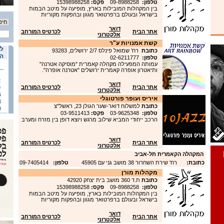
טלפון:
09-8988258
פקס:
15398988258
בין המקהלות המובילות בארץ, מופיעה על מיטב הבמות
בישראל ובעולם ברפרטואר מגוון ובהפקות מקוריות
דואר
אתר הבית
לכרטיס המורחב
אלקטרוני
קשת אמנויות ע"ר
לו
כתובת
רח' שמואל פינלס 2/7 ירושלים, 93283
הא
טלפון:
02-6211777
עמותה המפעילה מקהלה קאמרית "מוסיקה אטרנה"
ותיאטרון אופרה קאמרית ירושלים "אטרנה אופרה".
2
דואר
אתר הבית
לכרטיס המורחב
9
אלקטרוני
6
איריס ועופר פורטוגלי
3
כתובת
למשלוח דואר-שער הגולן 23, ראשל"צ
0
טלפון:
03-9625348
פקס:
03-9511413
הרכב ייחודי המביא שילוב מרגש ויוצא דופן בין מזרח ומערב
דואר
אתר הבית
לכרטיס המורחב
אלקטרוני
המקהלה הקאמרית תל-אביב
כתובת:
רח' שירת השחרור 38 מושב גני עם 45905
טלפון:
09-7405414
מקהלות מורן
כתובת
ת.ד 360 מושב בית יצחק 42920
טלפון:
09-8988258
פקס:
15398988258
בין המקהלות המובילות בארץ, מופיעה על מיטב הבמות
בישראל ובעולם ברפרטואר מגוון ובהפקות מקוריות
דואר
אתר הבית
לכרטיס המורחב
אלקטרוני