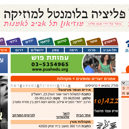
תל-אביב
מרכז
חיפה
צפון
ירושלים
דרום
אינד
אמנים יוצרים ומופעים
> מקהלות
סה"כ נמצאו
4
כרטיסים
א
ב
ג
ד
ה
ו
ז
ח
ט
י
כ
ל
מ
נ
ס
ע
פ
צ
ק
ר
ש
ת
י
כ
איריס ועופר פורטוגלי
ת
כתובת
למשלוח דואר-שער הגולן 23, ראשל"צ
טלפון:
03-9625348
פקס:
03-9511413
הרכב ייחודי המביא שילוב מרגש ויוצא דופן בין מזרח ומערב
דואר
אתר הבית
לכרטיס המורחב
אלקטרוני
מקהלות מורן
כתובת
ת.ד 360 מושב בית יצחק 42920