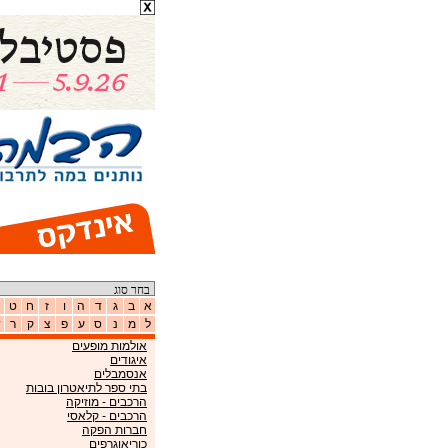
רשימת נושאים
א
ב
ג
ד
ה
ו
ז
ח
ט
ל
מ
נ
ס
ע
פ
צ
ק
ר
ש
אולמות מופעים
איגודים
אנסמבלים
בתי ספר לתיאטרון בובות
הרכבים - מוזיקה
הרכבים - קלאסי
חברות הפקה
כוריאוגרפים