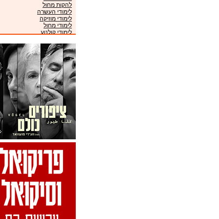
להקות מחול
לימודי העשרה
לימודי מוזיקה
לימודי מחול
לימודי קולנוע
לימודי תיאטרון
מוזיאונים
מועדונים
מקהלות
מרכזי מוזיקה
ניהול אמנים
סינמטקים
פסטיבלים
קונסרבטוריונים
תזמורות
תיאטראות
תיאטרוני ילדים