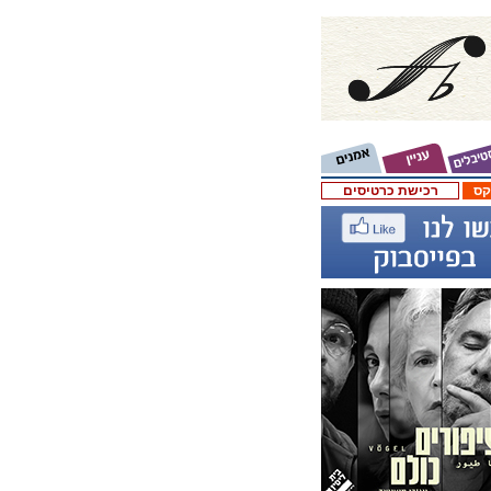
קס
רכישת כרטיסים