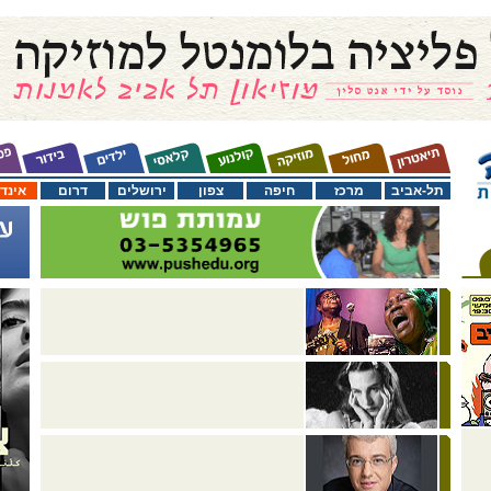
תל-אביב
מרכז
חיפה
צפון
ירושלים
דרום
אינד