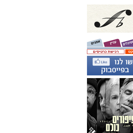
קס
רכישת כרטיסים