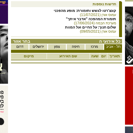
חדשות נוספות
קונצ'רטו לגשש ותזמורת: מופע מהפכני
עמוס אורן (11/07/2021)
תזמורת המהפכה "אדבר איתך"
מערכת הבמה (17/06/2024)
שלום חנוך: על החיים ועל המוות
עמוס אורן (09/05/2021)
כל אירועי ה
בחר אזור
תל - אביב
מרכז
חיפה
צפון
ירושלים
דרום
תאריך
יום
שעה
שם האירוע
מיקום
פסטיבל בת ים לריקודים 2014-