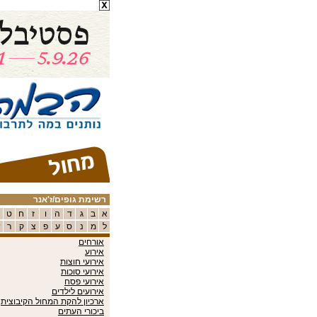
רשימת גופים/ז'אנר
א
ב
ג
ד
ה
ו
ז
ח
ט
ל
מ
נ
ס
ע
פ
צ
ק
ר
ש
אורחים
אירוע
אירועי חוצות
אירועי סוכות
אירועי פסח
אירועים לילדים
ארכיון להקת המחול הקיבוצית
ביכורי העתים