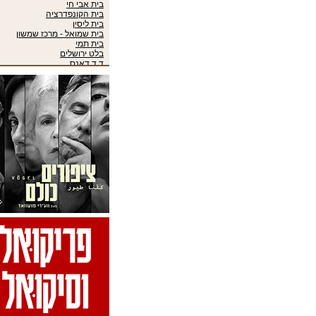
בית אבי חי
בית הקונפדרציה
בית ליסין
בית שמואל - מרכז שמשון
בית תמי
בלט ירושלים
ד.ד.דאנס
דאנסאירופה 2006
דרמה קווין #5: פסטיבל תרבות
גאה-אירועי הפסטיבל
האופרה הישראלית
האופרה הישראלית 2009/10
האופרה הישראלית 2013/14
האקדמיה למוסיקה ולמחול
בירושלים
הבוסתן
הבלט הישראלי
הבמה הגדולה
הזירה הבין-תחומית
היכל אמנויות הבמה הרצליה
המרכז לתיאטרון עכו
המשכן לאמנויות הבמה
הסינפונייטה הישראלית באר
שבע
הפסטיבל הבינלאומי למחול
סולו בירושלים 2022-אירועים
הצגות ילדים
הצגות שונות
הרמת מסך
הרמת מסך 2006
הרצאות
התיבה