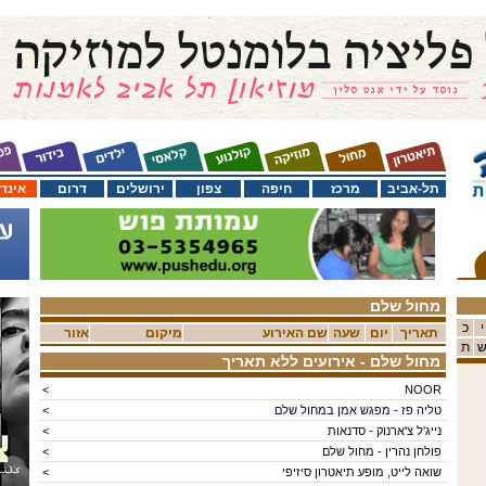
תל-אביב
מרכז
חיפה
צפון
ירושלים
דרום
אינד
מחול שלם
י
כ
תאריך
יום
שעה
שם האירוע
מיקום
אזור
ת
מחול שלם
- אירועים ללא תאריך
<
NOOR
טליה פז - מפגש אמן במחול שלם
<
נייג'ל צ'ארנוק - סדנאות
<
פולחן נהרין - מחול שלם
<
שואה לייט, מופע תיאטרון סיזיפי
<