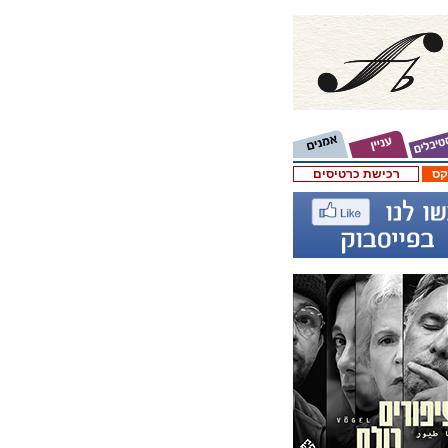
קס
רכישת כרטיסים