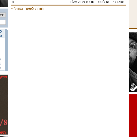
תתקרבי + הכל טוב - סדרת מחול שלם
<
חזרה לשער
מחול
>
לו
הא
2
9
6
3
0